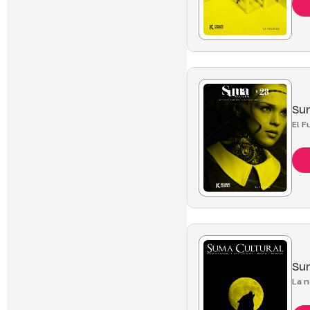
Sum
El F
Sum
La 