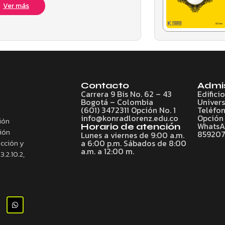
Ver más
Contacto
Admi
Carrera 9 Bis No. 62 – 43
Edifici
Bogotá – Colombia
Univers
(601) 3472311 Opción No. 1
Teléfon
info@konradlorenz.edu.co
Opción 
ión
WhatsAp
Horario de atención
ción
85920
Lunes a viernes de 9:00 a.m.
ección y
a 6:00 p.m. Sábados de 8:00
a.m. a 12:00 m.
3.2.10.2,