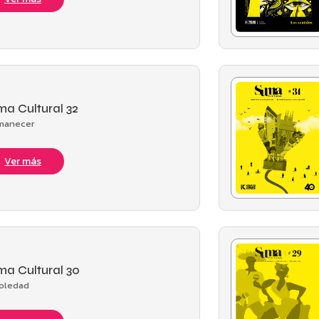
a Cultural 32
amanecer
Ver más
a Cultural 30
soledad