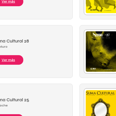
Ver más
a Cultural 28
uturo
Ver más
a Cultural 25
noche