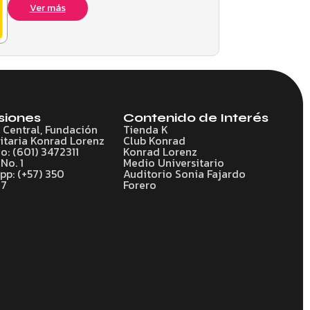
Ver más
siones
Contenido de Interés
o Central, Fundación
Tienda K
itaria Konrad Lorenz
Club Konrad
o: (601) 3472311
Konrad Lorenz
No. 1
Medio Universitario
p: (+57) 350
Auditorio Sonia Fajardo
77
Forero