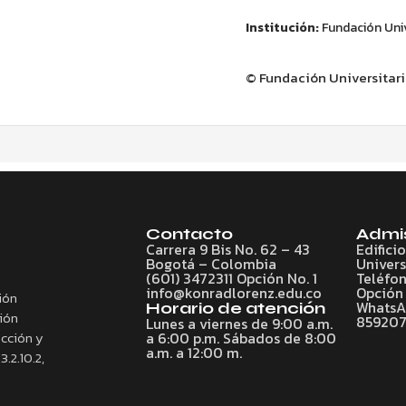
Institución:
Fundación Univ
© Fundación Universitar
Contacto
Admi
Carrera 9 Bis No. 62 – 43
Edifici
Bogotá – Colombia
Univers
(601) 3472311 Opción No. 1
Teléfon
info@konradlorenz.edu.co
Opción 
ión
WhatsAp
Horario de atención
ción
85920
Lunes a viernes de 9:00 a.m.
ección y
a 6:00 p.m. Sábados de 8:00
a.m. a 12:00 m.
3.2.10.2,