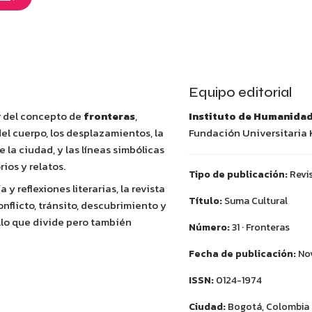
Equipo editorial
r del concepto de
fronteras
,
Instituto de Humanida
del cuerpo, los desplazamientos, la
Fundación Universitaria
 la ciudad, y las líneas simbólicas
ios y relatos.
Tipo de publicación:
Revis
 y reflexiones literarias, la revista
Título:
Suma Cultural
nflicto, tránsito, descubrimiento y
llo que divide pero también
Número:
31 · Fronteras
Fecha de publicación:
Nov
ISSN:
0124-1974
Ciudad:
Bogotá, Colombia