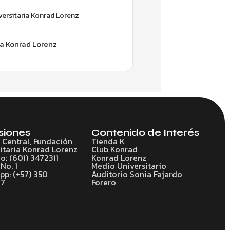
ersitaria Konrad Lorenz
ia Konrad Lorenz
siones
Contenido de Interés
o Central, Fundación
Tienda K
itaria Konrad Lorenz
Club Konrad
o: (601) 3472311
Konrad Lorenz
No. 1
Medio Universitario
p: (+57) 350
Auditorio Sonia Fajardo
77
Forero