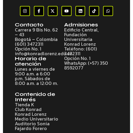
Contacto
Admisiones
Carrera 9 Bis No. 62
Edificio Central,
– 43
Fundación
Bogotá – Colombia
Universitaria
(601) 3472311
Konrad Lorenz
Opción No. 1
Teléfono: (601)
info@konradlorenz.edu.co
3472311
Opción No. 1
Horario de
WhatsApp: (+57) 350
atención
8592077
Lunes a viernes de
9:00 a.m. a 6:00
p.m. Sábados de
8:00 a.m. a 12:00 m.
Contenido de
Interés
Tienda K
Club Konrad
Konrad Lorenz
Medio Universitario
Auditorio Sonia
Fajardo Forero