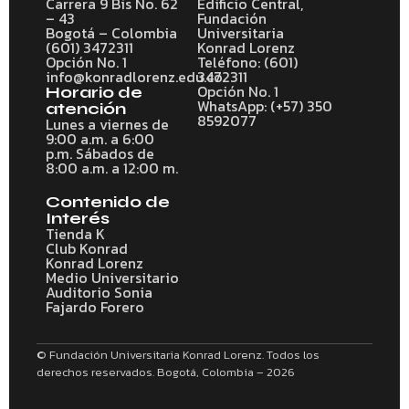
Carrera 9 Bis No. 62
Edificio Central,
– 43
Fundación
Bogotá – Colombia
Universitaria
(601) 3472311
Konrad Lorenz
Opción No. 1
Teléfono: (601)
info@konradlorenz.edu.co
3472311
Opción No. 1
Horario de
WhatsApp: (+57) 350
atención
8592077
Lunes a viernes de
9:00 a.m. a 6:00
p.m. Sábados de
8:00 a.m. a 12:00 m.
Contenido de
Interés
Tienda K
Club Konrad
Konrad Lorenz
Medio Universitario
Auditorio Sonia
Fajardo Forero
© Fundación Universitaria Konrad Lorenz. Todos los
derechos reservados. Bogotá, Colombia – 2026