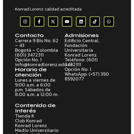
Konrad Lorenz: calidad acreditada
Contacto
Admisiones
Carrera 9 Bis No. 62
Edificio Central,
– 43
Fundación
Bogotá – Colombia
Universitaria
(601) 3472311
Konrad Lorenz
Opción No. 1
Teléfono: (601)
info@konradlorenz.edu.co
3472311
Opción No. 1
Horario de
WhatsApp: (+57) 350
atención
8592077
Lunes a viernes de
9:00 a.m. a 6:00
p.m. Sábados de
8:00 a.m. a 12:00 m.
Contenido de
Interés
Tienda K
Club Konrad
Konrad Lorenz
Medio Universitario