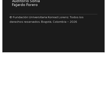
Auditorio Sonia
Fajardo Forero
© Fundación Universitaria Konrad Lorenz. Todos los
derechos reservados. Bogotá, Colombia – 2026