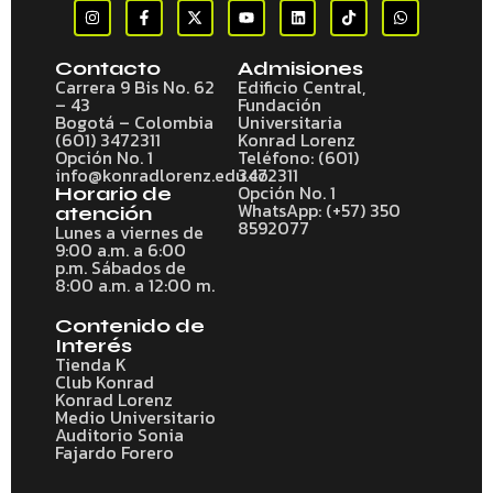
Contacto
Admisiones
Carrera 9 Bis No. 62
Edificio Central,
– 43
Fundación
Bogotá – Colombia
Universitaria
(601) 3472311
Konrad Lorenz
Opción No. 1
Teléfono: (601)
info@konradlorenz.edu.co
3472311
Opción No. 1
Horario de
WhatsApp: (+57) 350
atención
8592077
Lunes a viernes de
9:00 a.m. a 6:00
p.m. Sábados de
8:00 a.m. a 12:00 m.
Contenido de
Interés
Tienda K
Club Konrad
Konrad Lorenz
Medio Universitario
Auditorio Sonia
Fajardo Forero