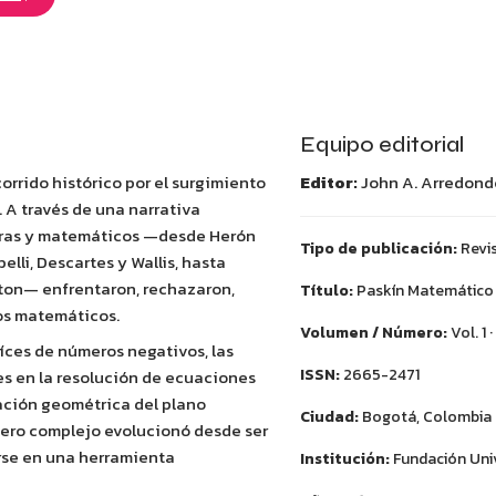
Equipo editorial
orrido histórico por el surgimiento
Editor:
John A. Arredond
 A través de una narrativa
lturas y matemáticos —desde Herón
Tipo de publicación:
Revi
lli, Descartes y Wallis, hasta
ilton— enfrentaron, rechazaron,
Título:
Paskín Matemático
tos matemáticos.
Volumen / Número:
Vol. 1 
aíces de números negativos, las
ISSN:
2665-2471
es en la resolución de ecuaciones
tación geométrica del plano
Ciudad:
Bogotá, Colombia
ero complejo evolucionó desde ser
rse en una herramienta
Institución:
Fundación Univ