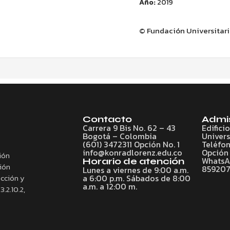
Año:
2019
© Fundación Universitar
Contacto
Admi
Carrera 9 Bis No. 62 – 43
Edifici
Bogotá – Colombia
Univers
(601) 3472311 Opción No. 1
Teléfon
info@konradlorenz.edu.co
Opción 
ión
WhatsAp
Horario de atención
ción
85920
Lunes a viernes de 9:00 a.m.
ección y
a 6:00 p.m. Sábados de 8:00
a.m. a 12:00 m.
3.2.10.2,