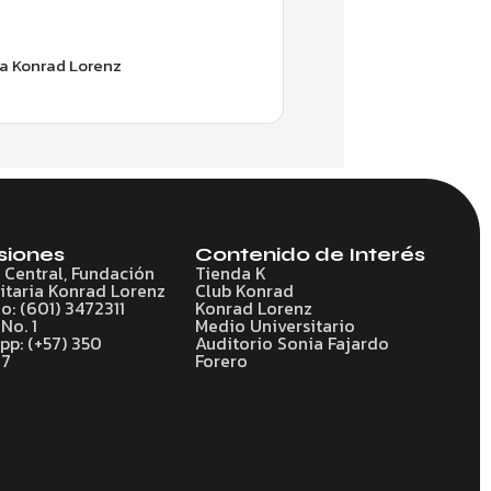
ia Konrad Lorenz
siones
Contenido de Interés
o Central, Fundación
Tienda K
itaria Konrad Lorenz
Club Konrad
o: (601) 3472311
Konrad Lorenz
No. 1
Medio Universitario
p: (+57) 350
Auditorio Sonia Fajardo
77
Forero