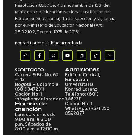
Resolución 18537 del 4 de noviembre de 1981 del
Ministerio de Educación Nacional. Institución de
Educación Superior sujeta a inspección y vigilancia
por el Ministerio de Educación Nacional (Art.
2.5.3.2.10.2, Decreto 1075 de 2015).
Konrad Lorenz: calidad acreditada
Contacto
Admisiones
Carrera 9 Bis No. 62
Edificio Central,
– 43
Fundación
Bogotá – Colombia
Universitaria
(601) 3472311
Konrad Lorenz
Opción No. 1
Teléfono: (601)
info@konradlorenz.edu.co
3472311
Opción No. 1
Horario de
WhatsApp: (+57) 350
atención
8592077
Lunes a viernes de
9:00 a.m. a 6:00
p.m. Sábados de
8:00 a.m. a 12:00 m.