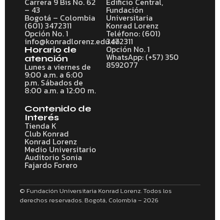
Carrera 9 Bis No. 62
Edificio Central,
– 43
Fundación
Bogotá – Colombia
Universitaria
(601) 3472311
Konrad Lorenz
Opción No. 1
Teléfono: (601)
info@konradlorenz.edu.co
3472311
Opción No. 1
Horario de
WhatsApp: (+57) 350
atención
8592077
Lunes a viernes de
9:00 a.m. a 6:00
p.m. Sábados de
8:00 a.m. a 12:00 m.
Contenido de
Interés
Tienda K
Club Konrad
Konrad Lorenz
Medio Universitario
Auditorio Sonia
Fajardo Forero
© Fundación Universitaria Konrad Lorenz. Todos los
derechos reservados. Bogotá, Colombia – 2026