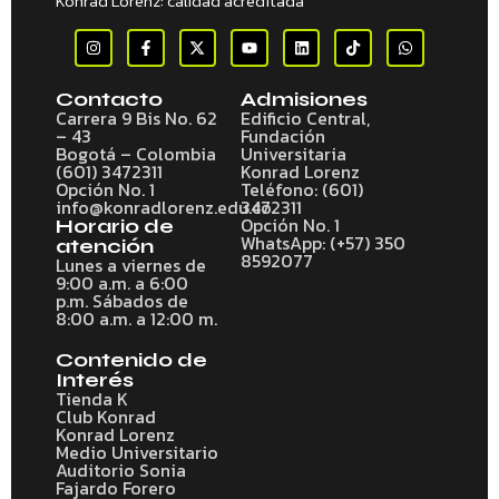
Konrad Lorenz: calidad acreditada
Contacto
Admisiones
Carrera 9 Bis No. 62
Edificio Central,
– 43
Fundación
Bogotá – Colombia
Universitaria
(601) 3472311
Konrad Lorenz
Opción No. 1
Teléfono: (601)
info@konradlorenz.edu.co
3472311
Opción No. 1
Horario de
WhatsApp: (+57) 350
atención
8592077
Lunes a viernes de
9:00 a.m. a 6:00
p.m. Sábados de
8:00 a.m. a 12:00 m.
Contenido de
Interés
Tienda K
Club Konrad
Konrad Lorenz
Medio Universitario
Auditorio Sonia
Fajardo Forero