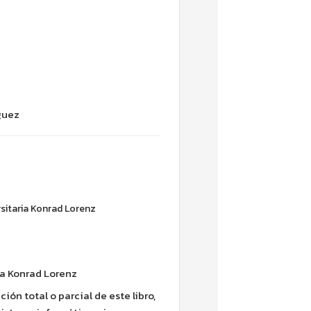
íguez
0
sitaria Konrad Lorenz
ia Konrad Lorenz
ión total o parcial de este libro,