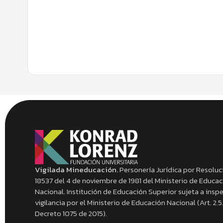
Vigilada Mineducación.
Personería Jurídica por Resoluc
18537 del 4 de noviembre de 1981 del Ministerio de Educa
Nacional. Institución de Educación Superior sujeta a insp
vigilancia por el Ministerio de Educación Nacional (Art. 2.5.
Decreto 1075 de 2015).