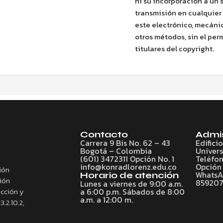
ni su incorporación a un 
transmisión en cualquier 
este electrónico, mecánic
otros métodos, sin el perm
titulares del copyright.
Contacto
Admi
Carrera 9 Bis No. 62 – 43
Edifici
Bogotá – Colombia
Univers
(601) 3472311 Opción No. 1
Teléfon
info@konradlorenz.edu.co
Opción 
ión
WhatsAp
Horario de atención
ción
85920
Lunes a viernes de 9:00 a.m.
ección y
a 6:00 p.m. Sábados de 8:00
a.m. a 12:00 m.
3.2.10.2,