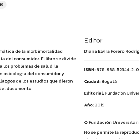
19
Editor
emática de la morbimortalidad
Diana Elvira Forero Rodr
 del consumidor. El libro se divide
a los problemas de salud, la
ISBN:
978-958-52344-2-
n psicología del consumidor y
allazgos de los estudios que dieron
Ciudad:
Bogotá
o del documento.
Editorial:
Fundación Univer
Año:
2019
© Fundación Universitar
No se permite la reproducc