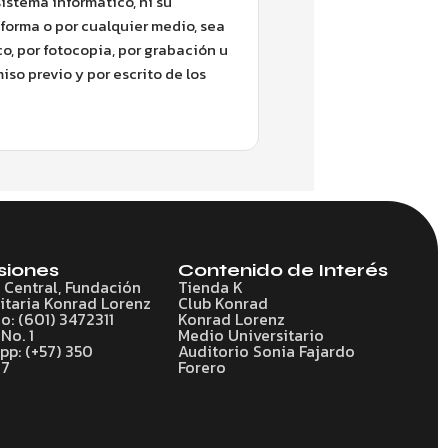
sistema informático, ni su
forma o por cualquier medio, sea
o, por fotocopia, por grabación u
iso previo y por escrito de los
siones
Contenido de Interés
o Central, Fundación
Tienda K
itaria Konrad Lorenz
Club Konrad
o: (601) 3472311
Konrad Lorenz
No. 1
Medio Universitario
p: (+57) 350
Auditorio Sonia Fajardo
77
Forero