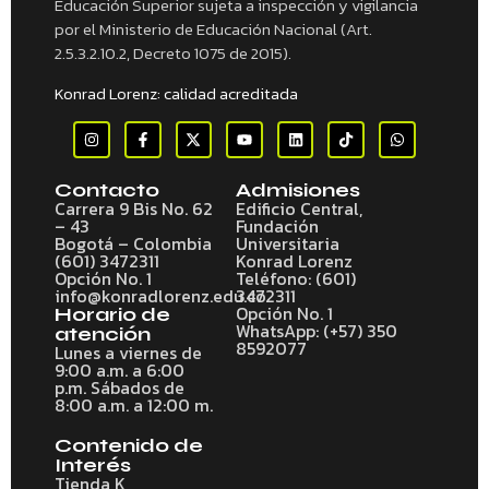
Educación Superior sujeta a inspección y vigilancia
por el Ministerio de Educación Nacional (Art.
2.5.3.2.10.2, Decreto 1075 de 2015).
Konrad Lorenz: calidad acreditada
Contacto
Admisiones
Carrera 9 Bis No. 62
Edificio Central,
– 43
Fundación
Bogotá – Colombia
Universitaria
(601) 3472311
Konrad Lorenz
Opción No. 1
Teléfono: (601)
info@konradlorenz.edu.co
3472311
Opción No. 1
Horario de
WhatsApp: (+57) 350
atención
8592077
Lunes a viernes de
9:00 a.m. a 6:00
p.m. Sábados de
8:00 a.m. a 12:00 m.
Contenido de
Interés
Tienda K